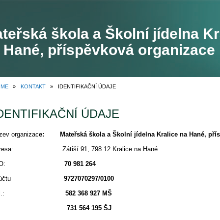
teřská škola a Školní jídelna Kr
 Hané, příspěvková organizace
OME
»
KONTAKT
»
IDENTIFIKAČNÍ ÚDAJE
DENTIFIKAČNÍ ÚDAJE
zev organizac
e: Mateřská škola a Školní jídelna Kralice na Hané, pří
dresa: Zátiší 91, 798 12 Kralice na Hané
IČO:
70 981 264
Č.účtu
9727070297/0100
Tel.:
582 368 927
MŠ
731 564 195 ŠJ