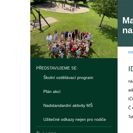
Ma
na
H
I
PŘEDSTAVUJEME SE:
Školní vzdělávací program
ná
a
Plán akcí
Nadstandardní aktivity MŠ
Užitečné odkazy nejen pro rodiče