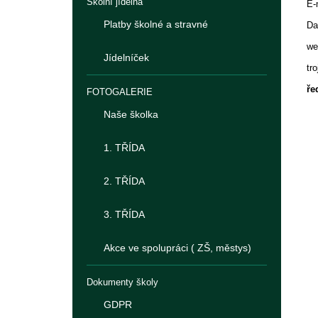
Školní jídelna
Platby školné a stravné
D
w
Jídelníček
tr
ře
FOTOGALERIE
Naše školka
1. TŘÍDA
2. TŘÍDA
3. TŘÍDA
Akce ve spolupráci ( ZŠ, městys)
Dokumenty školy
GDPR