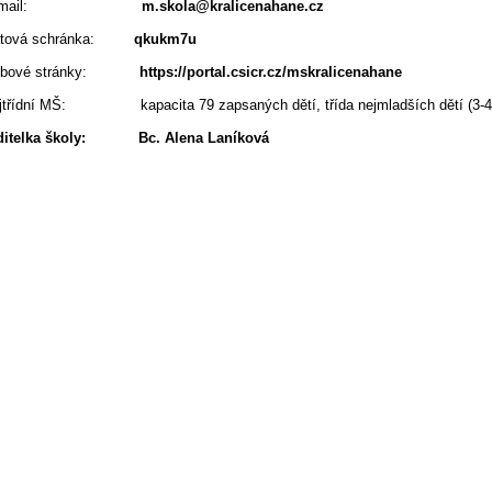
E-mail:
m.skola@kralicenahane.cz
atová schránka:
qkukm7u
ebové stránky:
https://portal.csicr.cz/mskralicenahane
ojtřídní MŠ: kapacita 79 zapsaných dětí, třída nejmladších dětí (3-4 let)
ditelka školy: Bc. Alena Laníková