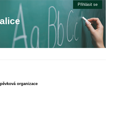
Přihlásit se
alice
spěvková organizace