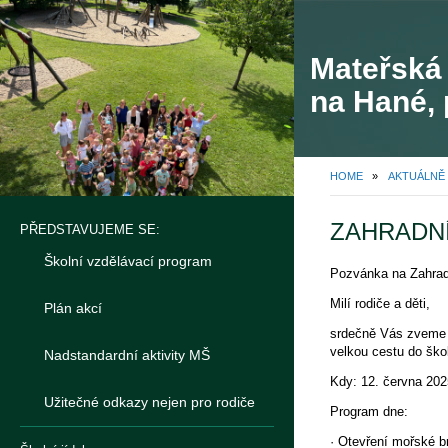
Mateřská 
na Hané, 
HOME
»
AKTUÁLNĚ
ZAHRADN
PŘEDSTAVUJEME SE:
Školní vzdělávací program
Pozvánka na Zahrad
Milí rodiče a děti,
Plán akcí
srdečně Vás zveme 
velkou cestu do ško
Nadstandardní aktivity MŠ
Kdy: 12. června 202
Užitečné odkazy nejen pro rodiče
Program dne:
· Otevření mořské b