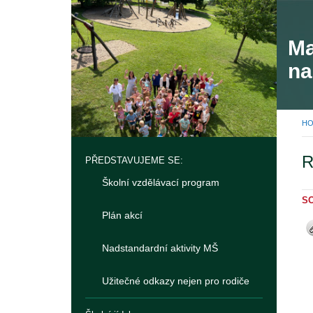
Ma
na
H
R
PŘEDSTAVUJEME SE:
Školní vzdělávací program
S
Plán akcí
Nadstandardní aktivity MŠ
Užitečné odkazy nejen pro rodiče