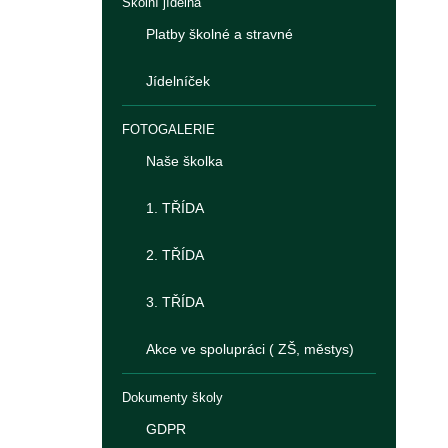
Školní jídelna
Platby školné a stravné
Jídelníček
FOTOGALERIE
Naše školka
1. TŘÍDA
2. TŘÍDA
3. TŘÍDA
Akce ve spolupráci ( ZŠ, městys)
Dokumenty školy
GDPR