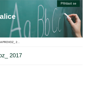
Přihlásit se
alice
ROZPOČET MŠ A ŠJ KRALICE NA HANÉ NA PROVOZ_ 2017
oz_ 2017