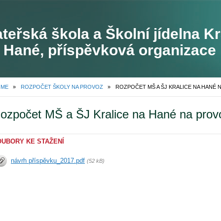
teřská škola a Školní jídelna Kr
 Hané, příspěvková organizace
OME
»
ROZPOČET ŠKOLY NA PROVOZ
»
ozpočet MŠ a ŠJ Kralice na Hané na prov
OUBORY KE STAŽENÍ
návrh příspěvku_2017.pdf
(52 kB)