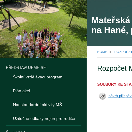
Mateřská 
na Hané, 
HOME
»
ROZPOČET
Rozpočet M
PŘEDSTAVUJEME SE:
Školní vzdělávací program
SOUBORY KE STA
Plán akcí
návrh příspě
Nadstandardní aktivity MŠ
Užitečné odkazy nejen pro rodiče