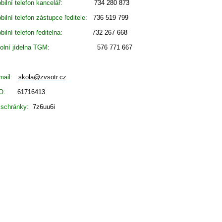
bilní telefon kancelář:
734 280 873
bilní telefon zástupce ředitele:
736 519 799
bilní telefon ředitelna:
732 267 668
olní jídelna TGM:
576 771 667
mail:
skola@zvsotr.cz
ČO:
61716413
 schránky:
7z6uu6i