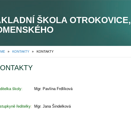
ÁKLADNÍ ŠKOLA OTROKOVICE,
OMENSKÉHO
OME
»
KONTAKTY
»
KONTAKTY
ONTAKTY
ditelka školy:
Mgr. Pavlína Frdlíková
stupkyně ředitelky
:
Mgr. Jana Šindelková