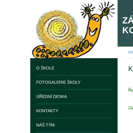
Z
K
H
K
O ŠKOLE
FOTOGALERIE ŠKOLY
Ře
ÚŘEDNÍ DESKA
Zá
KONTAKTY
NÁŠ TÝM