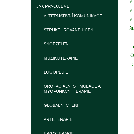
Mo
JAK PRACUJEME
Mo
ALTERNATIVNÍ KOMUNIKACE
Mo
Šk
STRUKTUROVANÉ UČENÍ
SNOEZELEN
E-
I
MUZIKOTERAPIE
ID
LOGOPEDIE
OROFACIÁLNÍ STIMULACE A
MYOFUNKČNÍ TERAPIE
GLOBÁLNÍ ČTENÍ
ARTETERAPIE
ERGOTERAPIE