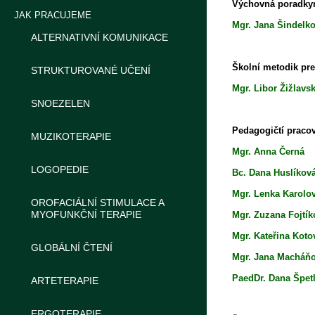
Výchovná poradky
JAK PRACUJEME
Mgr. Jana Šindelk
ALTERNATIVNÍ KOMUNIKACE
Školní metodik pr
STRUKTUROVANÉ UČENÍ
Mgr. Libor Ži
SNOEZELEN
Pedagogičtí pracov
MUZIKOTERAPIE
Mgr. Anna Č
LOGOPEDIE
Bc. Dana Hus
Mgr. Lenka K
OROFACIÁLNÍ STIMULACE A
MYOFUNKČNÍ TERAPIE
Mgr. Zuzana F
Mgr. Kateřina
GLOBÁLNÍ ČTENÍ
Mgr. Jana Ma
PaedDr. Dana 
ARTETERAPIE
ERGOTERAPIE