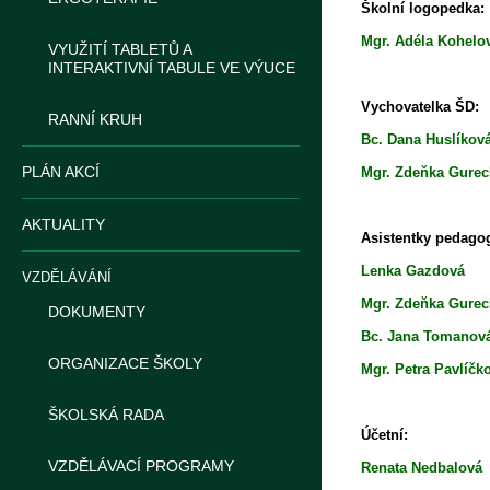
Školní logopedka:
Mgr. Adéla K
VYUŽITÍ TABLETŮ A
INTERAKTIVNÍ TABULE VE VÝUCE
Vychovatelka ŠD:
RANNÍ KRUH
Bc. Dana Hus
PLÁN AKCÍ
Mgr. Zdeňka 
AKTUALITY
Asistentky pedago
Lenka Gazd
VZDĚLÁVÁNÍ
Mgr. Zdeňka 
DOKUMENTY
Bc. Jana To
ORGANIZACE ŠKOLY
Mgr. Petra Pa
ŠKOLSKÁ RADA
Účetní:
VZDĚLÁVACÍ PROGRAMY
Renata Nedb