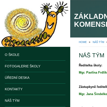
ZÁKLADN
KOMENS
HOME
»
NÁŠ TÝM
NÁŠ TÝM
O ŠKOLE
Ředitelka školy:
FOTOGALERIE ŠKOLY
Mgr. Pavlína 
ÚŘEDNÍ DESKA
Zástupkyně ředitel
KONTAKTY
Mgr. Jana Šin
NÁŠ TÝM