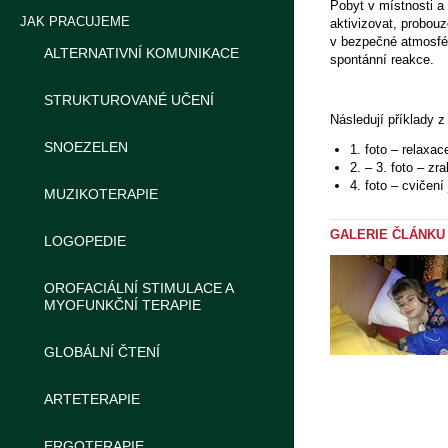
Pobyt v místnosti a 
JAK PRACUJEME
aktivizovat, probouz
v bezpečné atmosféře
ALTERNATIVNÍ KOMUNIKACE
spontánní reakce.
STRUKTUROVANÉ UČENÍ
Následují příklady z
SNOEZELEN
1. foto – relaxac
2. – 3. foto – zr
4. foto – cvičen
MUZIKOTERAPIE
GALERIE ČLÁNKU
LOGOPEDIE
OROFACIÁLNÍ STIMULACE A
MYOFUNKČNÍ TERAPIE
GLOBÁLNÍ ČTENÍ
ARTETERAPIE
ERGOTERAPIE