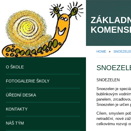
ZÁKLADN
KOMENS
HOME
»
SNOEZELE
SNOEZEL
O ŠKOLE
SNOEZELEN
FOTOGALERIE ŠKOLY
Snoezelen je speciá
bublinkovým vodním
ÚŘEDNÍ DESKA
panelem, zrcadlovou
Snoezelen je určen 
KONTAKTY
Cílem, smyslem pob
netradiční, nové záž
NÁŠ TÝM
celkovému rozvoji o