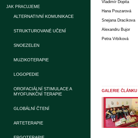
Vladimír Dopita
JAK PRACUJEME
Hana Pouzarová
ALTERNATIVNÍ KOMUNIKACE
Snejana Dracikova
Alexandru Bujor
STRUKTUROVANÉ UČENÍ
Petra Vrbíková
SNOEZELEN
MUZIKOTERAPIE
LOGOPEDIE
OROFACIÁLNÍ STIMULACE A
GALERIE ČLÁNKU
MYOFUNKČNÍ TERAPIE
GLOBÁLNÍ ČTENÍ
ARTETERAPIE
ERGOTERAPIE