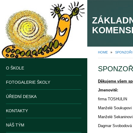
ZÁKLADN
KOMENS
HOME
»
SPONZOŘI
SPONZOŘ
O ŠKOLE
Děkujeme všem spon
FOTOGALERIE ŠKOLY
Jmenovitě:
ÚŘEDNÍ DESKA
firma TOSHULIN
Manželé Soukupovi
KONTAKTY
Manželé Sekaninovi
NÁŠ TÝM
Dagmar Svobodová