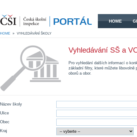
HOME
HOME
G
HOME
»
VYHLEDÁVÁNÍ ŠKOLY
Vyhledávání SŠ a VO
Pro vyhledání dalších informací o kon
základní filtry, které můžete libovoln
oborů a obor.
Název školy
Ulice
Obec
Kraj