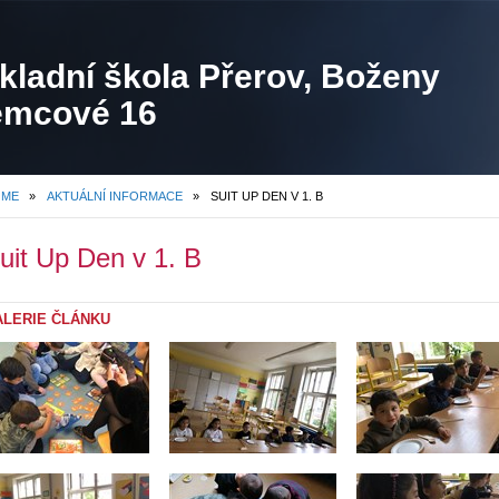
kladní škola Přerov, Boženy
mcové 16
OME
»
AKTUÁLNÍ INFORMACE
»
SUIT UP DEN V 1. B
uit Up Den v 1. B
ALERIE ČLÁNKU