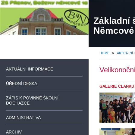
Základní 
Němcové
HOME
»
AKTUÁLNÍ
Velikonoční 
AKTUÁLNÍ INFORMACE
ÚŘEDNÍ DESKA
GALERIE ČLÁNKU
ZÁPIS K POVINNÉ ŠKOLNÍ
DOCHÁZCE
ADMINISTRATIVA
ARCHIV