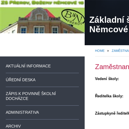
Základní 
Němcové
HOME
»
ZAMĚSTNA
Zaměstnanc
AKTUÁLNÍ INFORMACE
Vedení školy:
ÚŘEDNÍ DESKA
ZÁPIS K POVINNÉ ŠKOLNÍ
Ředitelka šk
DOCHÁZCE
ADMINISTRATIVA
Zástupkyně ředi
ARCHIV