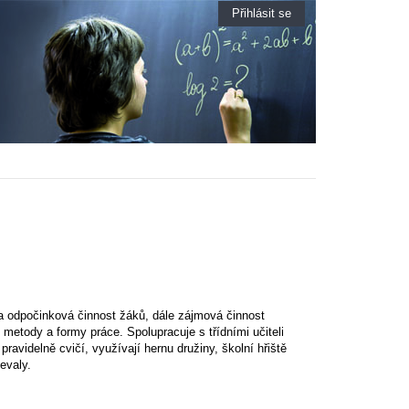
Přihlásit se
í a odpočinková činnost žáků, dále zájmová činnost
 metody a formy práce. Spolupracuje s třídními učiteli
avidelně cvičí, využívají hernu družiny, školní hřiště
evaly.