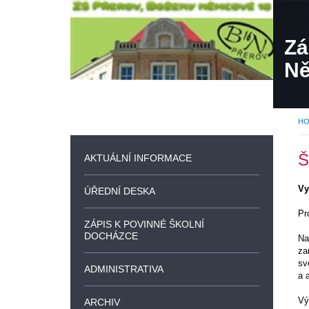
Zá
Ně
H
Š
AKTUÁLNÍ INFORMACE
Vy
ÚŘEDNÍ DESKA
Pr
ZÁPIS K POVINNÉ ŠKOLNÍ
DOCHÁZCE
Na
za
sv
ADMINISTRATIVA
a 
Vý
ARCHIV