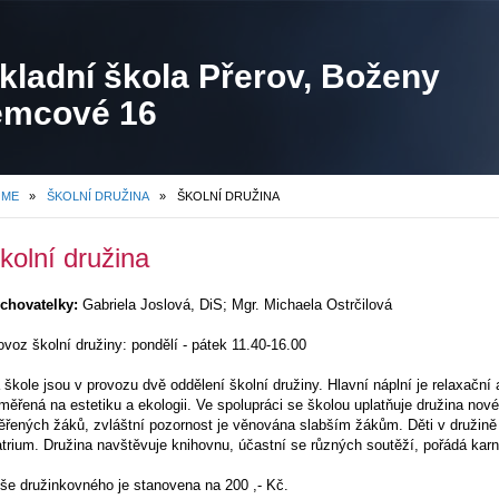
kladní škola Přerov, Boženy
mcové 16
OME
»
ŠKOLNÍ DRUŽINA
»
ŠKOLNÍ DRUŽINA
kolní družina
chovatelky:
Gabriela Joslová, DiS; Mgr. Michaela Ostrčilová
ovoz školní družiny: pondělí - pátek 11.40-16.00
 škole jsou v provozu dvě oddělení školní družiny. Hlavní náplní je relaxačn
měřená na estetiku a ekologii. Ve spolupráci se školou uplatňuje družina nové
ěřených žáků, zvláštní pozornost je věnována slabším žákům. Děti v družině pr
atrium. Družina navštěvuje knihovnu, účastní se různých soutěží, pořádá karn
še družinkovného je stanovena na 200 ,- Kč.