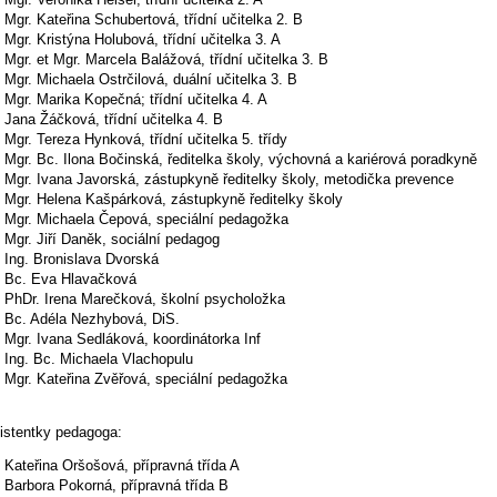
Mgr. Kateřina Schubertová, třídní učitelka 2. B
Mgr. Kristýna Holubová, třídní učitelka 3. A
Mgr. et Mgr. Marcela Balážová, třídní učitelka 3. B
Mgr. Michaela Ostrčilová, duální učitelka 3. B
Mgr. Marika Kopečná; třídní učitelka 4. A
Jana Žáčková, třídní učitelka 4. B
Mgr. Tereza Hynková, třídní učitelka 5. třídy
Mgr. Bc. Ilona Bočinská, ředitelka školy, výchovná a kariérová poradkyně
Mgr. Ivana Javorská, zástupkyně ředitelky školy, metodička prevence
Mgr. Helena Kašpárková, zástupkyně ředitelky školy
Mgr. Michaela Čepová, speciální pedagožka
Mgr. Jiří Daněk, sociální pedagog
Ing. Bronislava Dvorská
Bc. Eva Hlavačková
PhDr. Irena Marečková, školní psycholožka
Bc. Adéla Nezhybová, DiS.
Mgr. Ivana Sedláková, koordinátorka Inf
Ing. Bc. Michaela Vlachopulu
Mgr. Kateřina Zvěřová, speciální pedagožka
istentky pedagoga:
Kateřina Oršošová, přípravná třída A
Barbora Pokorná, přípravná třída B