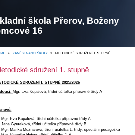
kladní škola Přerov, Boženy
mcové 16
OME
»
ZAMĚSTNANCI ŠKOLY
»
METODICKÉ SDRUŽENÍ 1. STUPNĚ
etodické sdružení 1. stupně
TODICKÉ SDRUŽENÍ I. STUPNĚ 2025/2026
doucí:
Mgr. Eva Kopalová, třídní učitelka přípravné třídy A
enové:
Mgr. Eva Kopalová, třídní učitelka přípravné třídy A
Jana Gyureková, třídní učitelka přípravné třídy B
Mgr. Marika Možnarová, třídní učitelka 1. třídy, speciální pedagožka
Mgr. Veronika Heiser, třídní učitelka 2. A