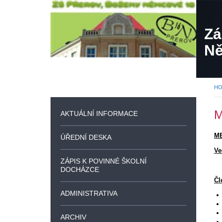
Zá
Ně
H
M
AKTUÁLNÍ INFORMACE
ME
ÚŘEDNÍ DESKA
Ve
ZÁPIS K POVINNÉ ŠKOLNÍ
DOCHÁZCE
Čl
ADMINISTRATIVA
ARCHIV