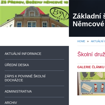
Základní 
Němcové
HOME
»
AKTUÁLNÍ
Školní druž
AKTUÁLNÍ INFORMACE
ÚŘEDNÍ DESKA
GALERIE ČLÁNKU
ZÁPIS K POVINNÉ ŠKOLNÍ
DOCHÁZCE
ADMINISTRATIVA
ARCHIV