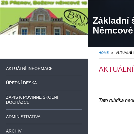
Základní 
Němcové
HOME
»
AKTUÁLNÍ
AKTUÁLN
AKTUÁLNÍ INFORMACE
ÚŘEDNÍ DESKA
ZÁPIS K POVINNÉ ŠKOLNÍ
Tato rubrika ne
DOCHÁZCE
ADMINISTRATIVA
ARCHIV