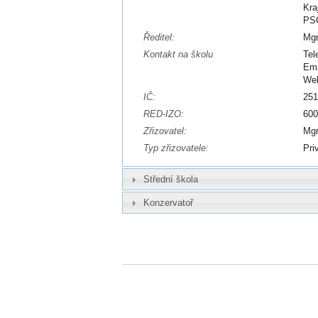
Kra
PSČ
Ředitel:
Mgr
Kontakt na školu
Tel
Ema
We
IČ:
25
RED-IZO:
60
Zřizovatel:
Mgr
Typ zřizovatele:
Pri
Střední škola
Konzervatoř