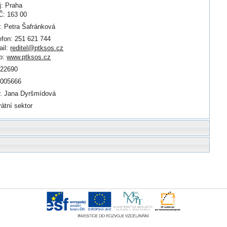
j: Praha
: 163 00
. Petra Šafránková
efon: 251 621 744
il:
reditel@ptksos.cz
b:
www.ptksos.cz
122690
0005666
. Jana Dyršmídová
vátní sektor