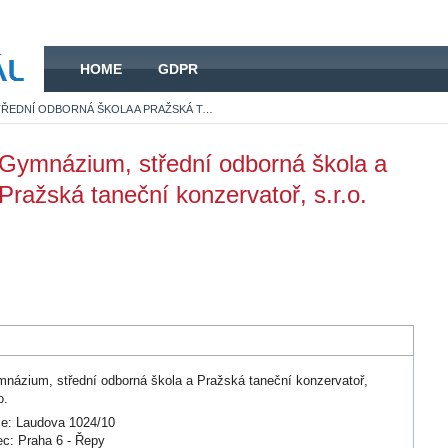
HOME
HOME
GDPR
GYMNÁZIUM, STŘEDNÍ ODBORNÁ ŠKOLA A PRAŽSKÁ TANEČNÍ KONZERVATOŘ, S.R.O.
Gymnázium, střední odborná škola a
Pražská taneční konzervatoř, s.r.o.
názium, střední odborná škola a Pražská taneční konzervatoř,
o.
ce: Laudova 1024/10
c: Praha 6 - Řepy