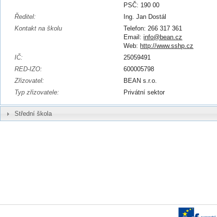
PSČ: 190 00
Ředitel:
Ing. Jan Dostál
Kontakt na školu
Telefon: 266 317 361
Email:
info@bean.cz
Web:
http://www.sshp.cz
IČ:
25059491
RED-IZO:
600005798
Zřizovatel:
BEAN s.r.o.
Typ zřizovatele:
Privátní sektor
Střední škola