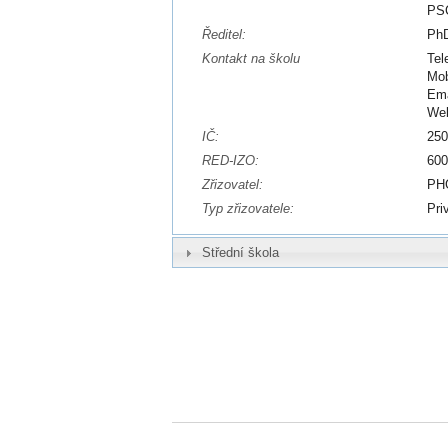
PSČ
Ředitel:
PhD
Kontakt na školu
Tel
Mob
Ema
We
IČ:
25
RED-IZO:
60
Zřizovatel:
PHG
Typ zřizovatele:
Pri
Střední škola