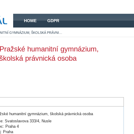
HOME
HOME
GDPR
PRAŽSKÉ HUMANITNÍ GYMNÁZIUM, ŠKOLSKÁ PRÁVNICKÁ OSOBA
Pražské humanitní gymnázium,
školská právnická osoba
žské humanitní gymnázium, školská právnická osoba
ce: Svatoslavova 333/4, Nusle
c: Praha 4
j: Praha