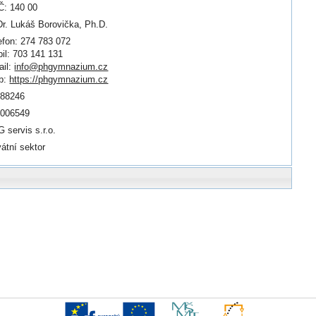
: 140 00
r. Lukáš Borovička, Ph.D.
efon: 274 783 072
il: 703 141 131
il:
info@phgymnazium.cz
b:
https://phgymnazium.cz
088246
0006549
 servis s.r.o.
vátní sektor