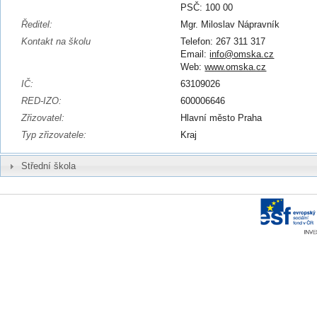
PSČ: 100 00
Ředitel:
Mgr. Miloslav Nápravník
Kontakt na školu
Telefon: 267 311 317
Email:
info@omska.cz
Web:
www.omska.cz
IČ:
63109026
RED-IZO:
600006646
Zřizovatel:
Hlavní město Praha
Typ zřizovatele:
Kraj
Střední škola