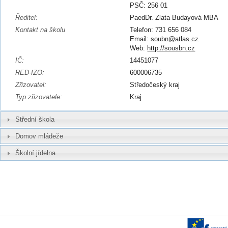
PSČ: 256 01
Ředitel:
PaedDr. Zlata Budayová MBA
Kontakt na školu
Telefon: 731 656 084
Email:
soubn@atlas.cz
Web:
http://sousbn.cz
IČ:
14451077
RED-IZO:
600006735
Zřizovatel:
Středočeský kraj
Typ zřizovatele:
Kraj
Střední škola
Domov mládeže
Školní jídelna