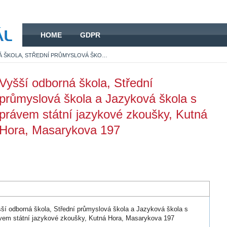
HOME
HOME
GDPR
VYŠŠÍ ODBORNÁ ŠKOLA, STŘEDNÍ PRŮMYSLOVÁ ŠKOLA A JAZYKOVÁ ŠKOLA S PRÁVEM STÁTNÍ JAZYKOVÉ ZKOUŠKY, KUTNÁ HORA, MASARYKOVA 197
Vyšší odborná škola, Střední
průmyslová škola a Jazyková škola s
právem státní jazykové zkoušky, Kutná
Hora, Masarykova 197
ší odborná škola, Střední průmyslová škola a Jazyková škola s
vem státní jazykové zkoušky, Kutná Hora, Masarykova 197