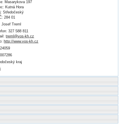
ce: Masarykova 197
c: Kutná Hora
j: Středočeský
: 284 01
. Josef Treml
efon: 327 588 811
il:
treml@vos-kh.cz
b:
http://www.vos-kh.cz
924059
0007286
edočeský kraj
j