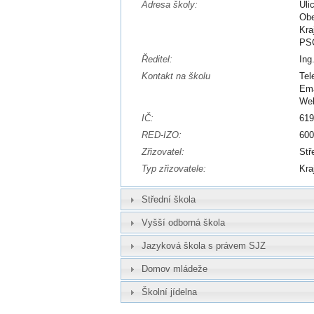
Adresa školy:
Uli
Obe
Kra
PSČ
Ředitel:
Ing
Kontakt na školu
Tel
Ema
We
IČ:
61
RED-IZO:
60
Zřizovatel:
Stř
Typ zřizovatele:
Kra
Střední škola
Vyšší odborná škola
Jazyková škola s právem SJZ
Domov mládeže
Školní jídelna