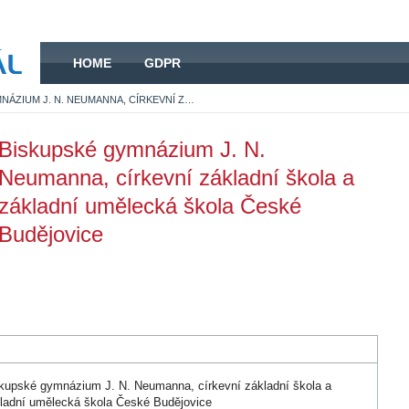
HOME
HOME
GDPR
BISKUPSKÉ GYMNÁZIUM J. N. NEUMANNA, CÍRKEVNÍ ZÁKLADNÍ ŠKOLA A ZÁKLADNÍ UMĚLECKÁ ŠKOLA ČESKÉ BUDĚJOVICE
Biskupské gymnázium J. N.
Neumanna, církevní základní škola a
základní umělecká škola České
Budějovice
kupské gymnázium J. N. Neumanna, církevní základní škola a
ladní umělecká škola České Budějovice