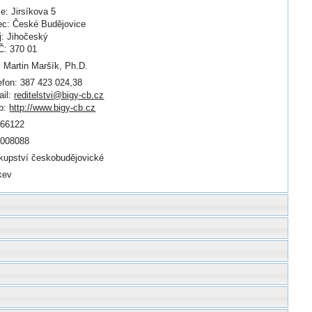
ce: Jirsíkova 5
c: České Budějovice
j: Jihočeský
: 370 01
. Martin Maršík, Ph.D.
efon: 387 423 024,38
il:
reditelstvi@bigy-cb.cz
b:
http://www.bigy-cb.cz
666122
0008088
kupství českobudějovické
kev