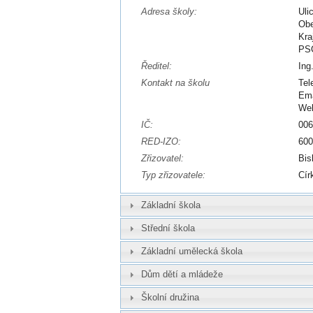
Adresa školy:
Uli
Obe
Kra
PSČ
Ředitel:
Ing
Kontakt na školu
Tel
Ema
We
IČ:
00
RED-IZO:
60
Zřizovatel:
Bis
Typ zřizovatele:
Cír
Základní škola
Střední škola
Základní umělecká škola
Dům dětí a mládeže
Školní družina