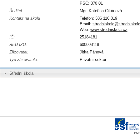
PSČ: 370 01
Ředitel:
Mgr. Kateřina Cikánová
Kontakt na školu
Telefon: 386 116 819
Email:
stredniskola@stredniskol
Web:
www.stredniskola.cz
IČ:
25184181
RED-IZO:
600008118
Zřizovatel:
Jitka Pánová
Typ zřizovatele:
Privátní sektor
Střední škola