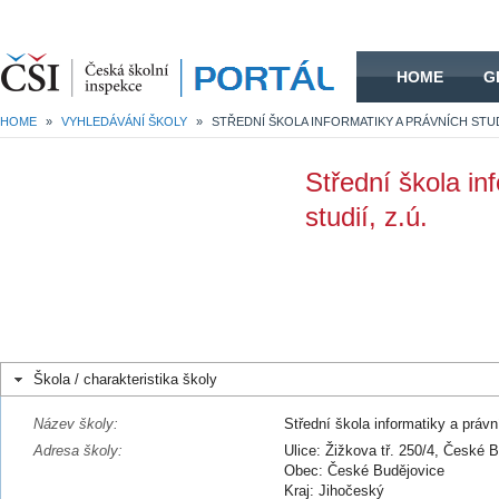
HOME
HOME
G
HOME
»
VYHLEDÁVÁNÍ ŠKOLY
»
STŘEDNÍ ŠKOLA INFORMATIKY A PRÁVNÍCH STUDI
Střední škola in
studií, z.ú.
Škola / charakteristika školy
Název školy:
Střední škola informatiky a právní
Adresa školy:
Ulice: Žižkova tř. 250/4, České 
Obec: České Budějovice
Kraj: Jihočeský