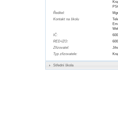
Kra
PSČ
Ředitel:
Mgr
Kontakt na školu
Tel
Ema
We
IČ:
60
RED-IZO:
60
Zřizovatel:
Jih
Typ zřizovatele:
Kra
Střední škola