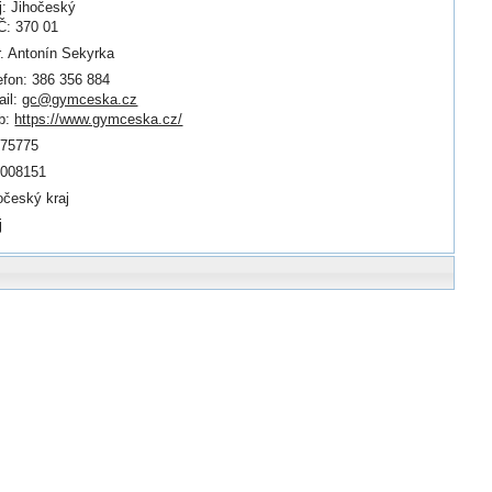
j: Jihočeský
: 370 01
. Antonín Sekyrka
efon: 386 356 884
il:
gc@gymceska.cz
b:
https://www.gymceska.cz/
075775
0008151
očeský kraj
j