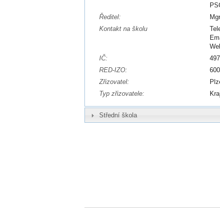
PSČ
Ředitel:
Mgr
Kontakt na školu
Tel
Ema
We
IČ:
49
RED-IZO:
60
Zřizovatel:
Plz
Typ zřizovatele:
Kra
Střední škola