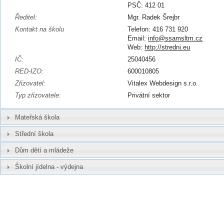
PSČ: 412 01
Ředitel:
Mgr. Radek Šrejbr
Kontakt na školu
Telefon: 416 731 920
Email:
info@ssamsltm.cz
Web:
http://stredni.eu
IČ:
25040456
RED-IZO:
600010805
Zřizovatel:
Vitalex Webdesign s.r.o.
Typ zřizovatele:
Privátní sektor
Mateřská škola
Střední škola
Dům dětí a mládeže
Školní jídelna - výdejna