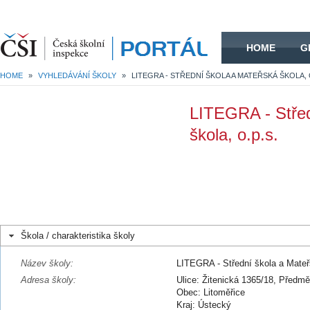
HOME
HOME
G
HOME
»
VYHLEDÁVÁNÍ ŠKOLY
»
LITEGRA - STŘEDNÍ ŠKOLA A MATEŘSKÁ ŠKOLA, O
LITEGRA - Střed
škola, o.p.s.
Škola / charakteristika školy
Název školy:
LITEGRA - Střední škola a Mateř
Adresa školy:
Ulice: Žitenická 1365/18, Předmě
Obec: Litoměřice
Kraj: Ústecký