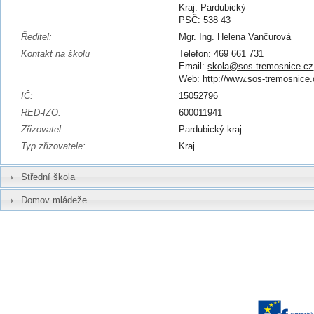
Kraj: Pardubický
PSČ: 538 43
Ředitel:
Mgr. Ing. Helena Vančurová
Kontakt na školu
Telefon: 469 661 731
Email:
skola@sos-tremosnice.cz
Web:
http://www.sos-tremosnice
IČ:
15052796
RED-IZO:
600011941
Zřizovatel:
Pardubický kraj
Typ zřizovatele:
Kraj
Střední škola
Domov mládeže