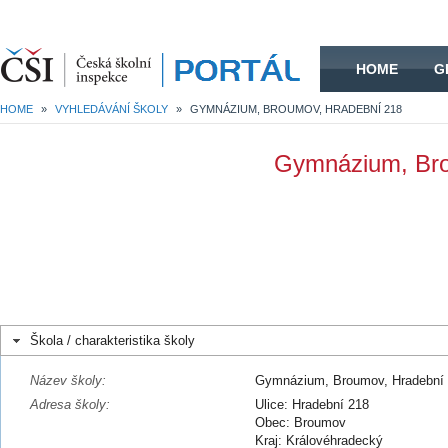
HOME
HOME
G
HOME
»
VYHLEDÁVÁNÍ ŠKOLY
»
GYMNÁZIUM, BROUMOV, HRADEBNÍ 218
Gymnázium, Bro
Škola / charakteristika školy
Název školy:
Gymnázium, Broumov, Hradební
Adresa školy:
Ulice: Hradební 218
Obec: Broumov
Kraj: Královéhradecký