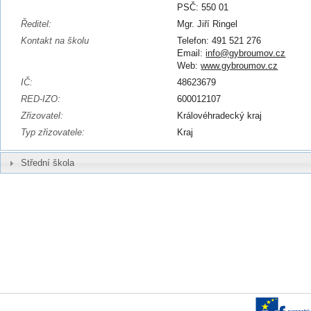
PSČ: 550 01
Ředitel:
Mgr. Jiří Ringel
Kontakt na školu
Telefon: 491 521 276
Email:
info@gybroumov.cz
Web:
www.gybroumov.cz
IČ:
48623679
RED-IZO:
600012107
Zřizovatel:
Královéhradecký kraj
Typ zřizovatele:
Kraj
Střední škola