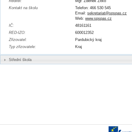
Ředitel:
Mgr. Zdeněk Zitko
Kontakt na školu
Telefon: 466 530 545
Email:
sekretariat@spspas.cz
Web:
www.spspas.cz
IČ:
48161161
RED-IZO:
600012352
Zřizovatel:
Pardubický kraj
Typ zřizovatele:
Kraj
Střední škola