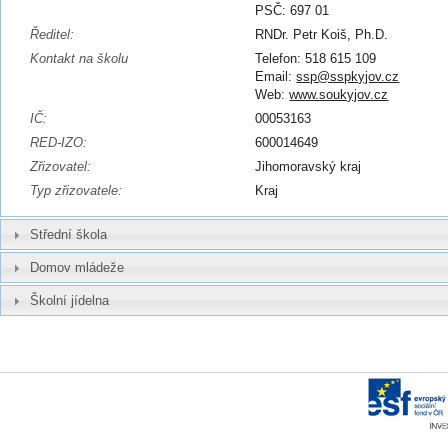
PSČ: 697 01
Ředitel:
RNDr. Petr Koiš, Ph.D.
Kontakt na školu
Telefon: 518 615 109
Email:
ssp@sspkyjov.cz
Web:
www.soukyjov.cz
IČ:
00053163
RED-IZO:
600014649
Zřizovatel:
Jihomoravský kraj
Typ zřizovatele:
Kraj
Střední škola
Domov mládeže
Školní jídelna