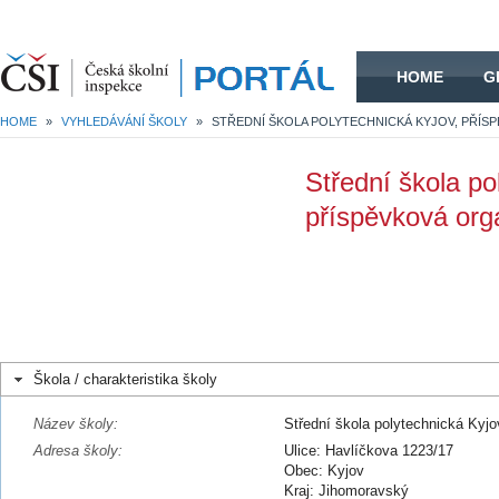
HOME
HOME
G
HOME
»
VYHLEDÁVÁNÍ ŠKOLY
»
Střední škola po
příspěvková org
Škola / charakteristika školy
Název školy:
Střední škola polytechnická Kyj
Adresa školy:
Ulice: Havlíčkova 1223/17
Obec: Kyjov
Kraj: Jihomoravský