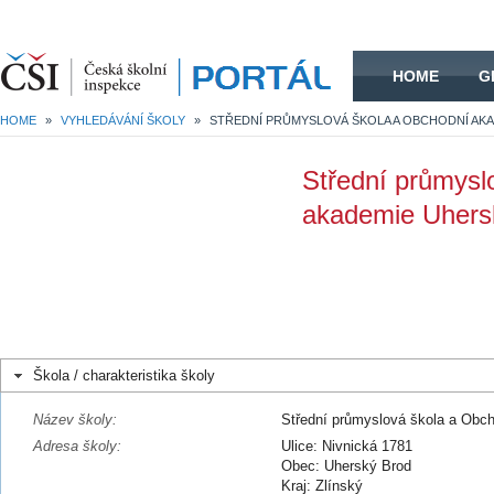
HOME
HOME
G
HOME
»
VYHLEDÁVÁNÍ ŠKOLY
»
Střední průmysl
akademie Uhers
Škola / charakteristika školy
Název školy:
Střední průmyslová škola a Obc
Adresa školy:
Ulice: Nivnická 1781
Obec: Uherský Brod
Kraj: Zlínský