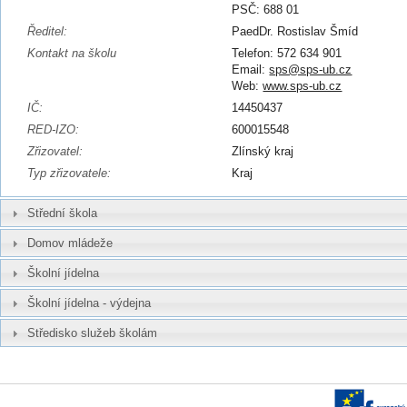
PSČ: 688 01
Ředitel:
PaedDr. Rostislav Šmíd
Kontakt na školu
Telefon: 572 634 901
Email:
sps@sps-ub.cz
Web:
www.sps-ub.cz
IČ:
14450437
RED-IZO:
600015548
Zřizovatel:
Zlínský kraj
Typ zřizovatele:
Kraj
Střední škola
Domov mládeže
Školní jídelna
Školní jídelna - výdejna
Středisko služeb školám