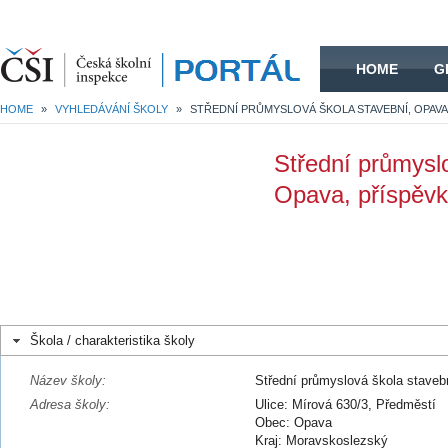
HOME
HOME
G
HOME
»
VYHLEDÁVÁNÍ ŠKOLY
»
Střední průmysl
Opava, příspěvk
Škola / charakteristika školy
Název školy:
Střední průmyslová škola staveb
Adresa školy:
Ulice: Mírová 630/3, Předměstí
Obec: Opava
Kraj: Moravskoslezský