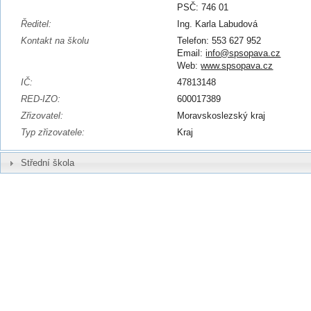
PSČ: 746 01
Ředitel:
Ing. Karla Labudová
Kontakt na školu
Telefon: 553 627 952
Email:
info@spsopava.cz
Web:
www.spsopava.cz
IČ:
47813148
RED-IZO:
600017389
Zřizovatel:
Moravskoslezský kraj
Typ zřizovatele:
Kraj
Střední škola