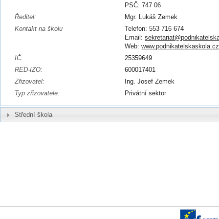
PSČ: 747 06
Ředitel:
Mgr. Lukáš Zemek
Kontakt na školu
Telefon: 553 716 674
Email:
sekretariat@podnikatelsk
Web:
www.podnikatelskaskola.c
IČ:
25359649
RED-IZO:
600017401
Zřizovatel:
Ing. Josef Zemek
Typ zřizovatele:
Privátní sektor
Střední škola