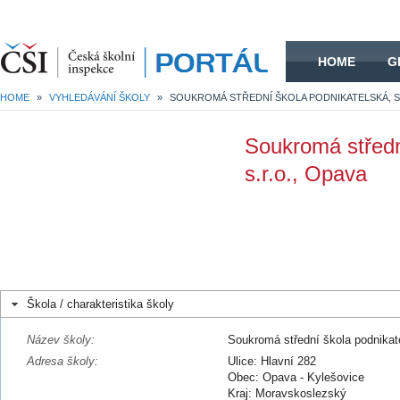
HOME
HOME
G
HOME
»
VYHLEDÁVÁNÍ ŠKOLY
»
Soukromá středn
s.r.o., Opava
Škola / charakteristika školy
Název školy:
Soukromá střední škola podnikate
Adresa školy:
Ulice: Hlavní 282
Obec: Opava - Kylešovice
Kraj: Moravskoslezský