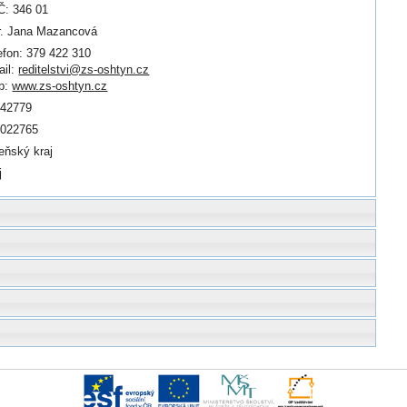
: 346 01
. Jana Mazancová
efon: 379 422 310
il:
reditelstvi@zs-oshtyn.cz
b:
www.zs-oshtyn.cz
842779
0022765
eňský kraj
j