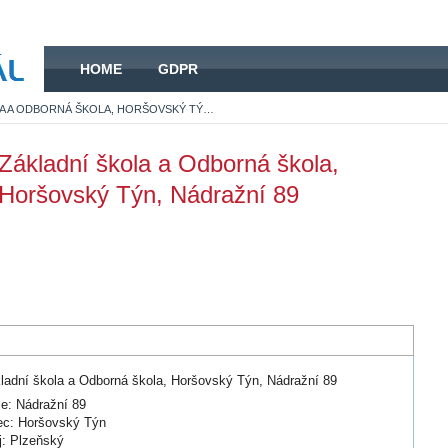
HOME
HOME
GDPR
ZÁKLADNÍ ŠKOLA A ODBORNÁ ŠKOLA, HORŠOVSKÝ TÝN, NÁDRAŽNÍ 89
Základní škola a Odborná škola,
Horšovský Týn, Nádražní 89
ladní škola a Odborná škola, Horšovský Týn, Nádražní 89
ce: Nádražní 89
c: Horšovský Týn
j: Plzeňský