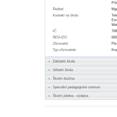
PSČ
Ředitel:
Mgr
Kontakt na školu
Tel
Ema
We
IČ:
70
RED-IZO:
60
Zřizovatel:
Plz
Typ zřizovatele:
Kra
Základní škola
Střední škola
Školní družina
Speciální pedagogické centrum
Školní jídelna - výdejna