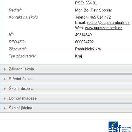
PSČ: 564 01
Ředitel:
Mgr. Bc. Petr Šponiar
Kontakt na školu
Telefon: 465 614 472
Email:
reditel@oupszamberk.cz
Web:
www.oupszamberk.cz
IČ:
49314840
RED-IZO:
600024792
Zřizovatel:
Pardubický kraj
Typ zřizovatele:
Kraj
Základní škola
Střední škola
Školní družina
Domov mládeže
Školní jídelna