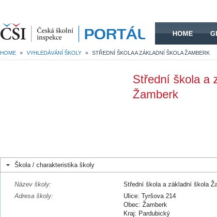
HOME
HOME
G
HOME
»
VYHLEDÁVÁNÍ ŠKOLY
»
STŘEDNÍ ŠKOLA A ZÁKLADNÍ ŠKOLA ŽAMBERK
Střední škola a 
Žamberk
Škola / charakteristika školy
Název školy:
Střední škola a základní škola 
Adresa školy:
Ulice: Tyršova 214
Obec: Žamberk
Kraj: Pardubický