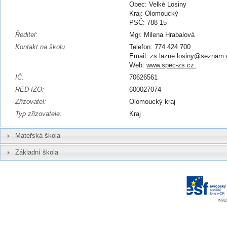
Obec: Velké Losiny
Kraj: Olomoucký
PSČ: 788 15
Ředitel:
Mgr. Milena Hrabalová
Kontakt na školu
Telefon: 774 424 700
Email:
zs.lazne.losiny@seznam.
Web:
www.spec-zs.cz.
IČ:
70626561
RED-IZO:
600027074
Zřizovatel:
Olomoucký kraj
Typ zřizovatele:
Kraj
Mateřská škola
Základní škola