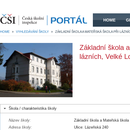
HOME
HOME
G
HOME
»
VYHLEDÁVÁNÍ ŠKOLY
»
Základní škola a
lázních, Velké L
Škola / charakteristika školy
Název školy:
Základní škola a Mateřská škola 
Adresa školy:
Ulice: Lázeňská 240