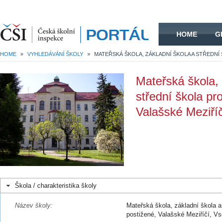
HOME
HOME
G
HOME
»
VYHLEDÁVÁNÍ ŠKOLY
»
Mateřská škola, 
střední škola pr
Valašské Meziří
Škola / charakteristika školy
Název školy:
Mateřská škola, základní škola a
postižené, Valašské Meziříčí, V