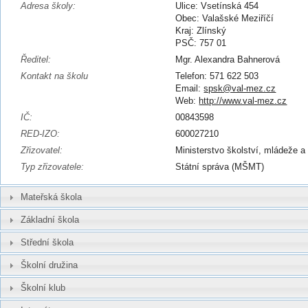
Adresa školy:
Ulice: Vsetínská 454
Obec: Valašské Meziříčí
Kraj: Zlínský
PSČ: 757 01
Ředitel:
Mgr. Alexandra Bahnerová
Kontakt na školu
Telefon: 571 622 503
Email:
spsk@val-mez.cz
Web:
http://www.val-mez.cz
IČ:
00843598
RED-IZO:
600027210
Zřizovatel:
Ministerstvo školství, mládeže a
Typ zřizovatele:
Státní správa (MŠMT)
Mateřská škola
Základní škola
Střední škola
Školní družina
Školní klub