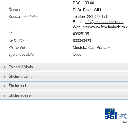
PSČ: 193 00
Ředitel:
PhDr. Pavel Wild
Kontakt na školu
Telefon: 281 922 171
Email:
info@fzschodovicka.cz
Web:
http://www.fzschodovicka.
IČ:
49625195
RED-IZO:
600040429
Zřizovatel:
Městská část Praha 20
Typ zřizovatele:
Obec
Základní škola
Školní družina
Školní klub
Školní jídelna