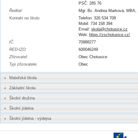
PSČ: 285 76
Ředitel:
Mgr. Bc. Andrea Marková, MBA,
Kontakt na školu
Telefon: 326 534 708
Mobil: 734 158 394
Email:
skola@chotusice.cz
Web:
https://zschotusice.cz/
IČ:
70988277
RED-IZO:
600046249
Zřizovatel:
Obec Chotusice
Typ zřizovatele:
Obec
Mateřská škola
Základní škola
Školní družina
Školní jídelna
Školní jídelna - výdejna