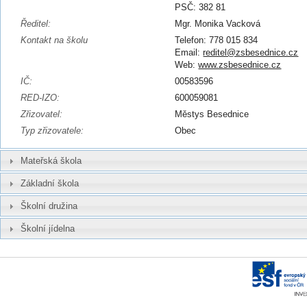
PSČ: 382 81
Ředitel:
Mgr. Monika Vacková
Kontakt na školu
Telefon: 778 015 834
Email:
reditel@zsbesednice.cz
Web:
www.zsbesednice.cz
IČ:
00583596
RED-IZO:
600059081
Zřizovatel:
Městys Besednice
Typ zřizovatele:
Obec
Mateřská škola
Základní škola
Školní družina
Školní jídelna