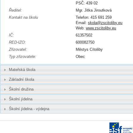
PSČ: 439 02
Ředitel:
Mgr. Jitka Jiroutková
Kontakt na školu
Telefon: 415 691 259
Email:
skola@zscitoliby.eu
Web:
www.zscitoliby.eu
IČ:
61357502
RED-IZO:
600082750
Zřizovatel:
Městys Cítoliby
Typ zřizovatele:
Obec
Mateřská škola
Základní škola
Školní družina
Školní jídelna
Školní jídelna - výdejna