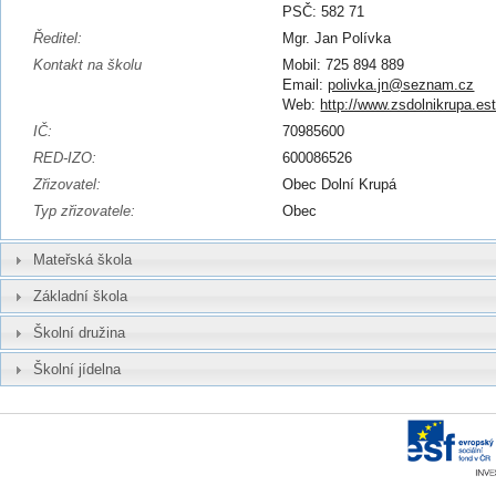
PSČ: 582 71
Ředitel:
Mgr. Jan Polívka
Kontakt na školu
Mobil: 725 894 889
Email:
polivka.jn@seznam.cz
Web:
http://www.zsdolnikrupa.es
IČ:
70985600
RED-IZO:
600086526
Zřizovatel:
Obec Dolní Krupá
Typ zřizovatele:
Obec
Mateřská škola
Základní škola
Školní družina
Školní jídelna