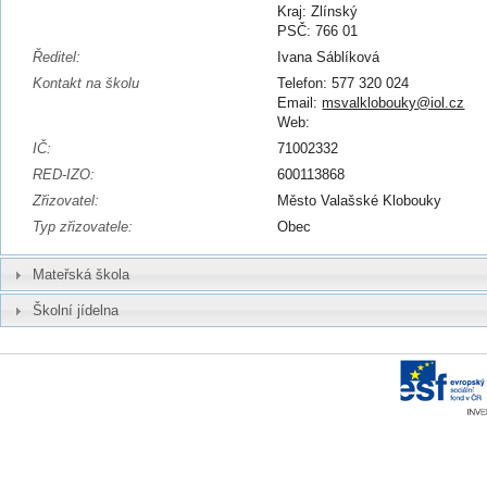
Kraj: Zlínský
PSČ: 766 01
Ředitel:
Ivana Sáblíková
Kontakt na školu
Telefon: 577 320 024
Email:
msvalklobouky@iol.cz
Web:
IČ:
71002332
RED-IZO:
600113868
Zřizovatel:
Město Valašské Klobouky
Typ zřizovatele:
Obec
Mateřská škola
Školní jídelna