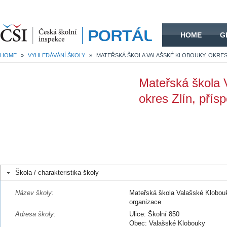
HOME
HOME
G
HOME
»
VYHLEDÁVÁNÍ ŠKOLY
»
Mateřská škola 
okres Zlín, přís
Škola / charakteristika školy
Název školy:
Mateřská škola Valašské Klobouk
organizace
Adresa školy:
Ulice: Školní 850
Obec: Valašské Klobouky