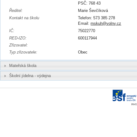
PSČ: 768 43
Ředitel:
Marie Ševčíková
Kontakt na školu
Telefon: 573 385 278
Email:
mskuh@volny.cz
IČ:
75022770
RED-IZO:
600117944
Zřizovatel:
Typ zřizovatele:
Obec
Mateřská škola
Školní jídelna - výdejna