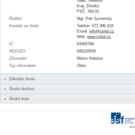
Obec: Holešov
Kraj: Zlínský
PSČ: 769 01
Ředitel:
Mgr. Petr Symerský
Kontakt na školu
Telefon: 573 396 019
Email:
info@zshol.cz
Web:
www.zshol.cz
IČ:
63458799
RED-IZO:
600118509
Zřizovatel:
Město Holešov
Typ zřizovatele:
Obec
Základní škola
Školní družina
Školní klub