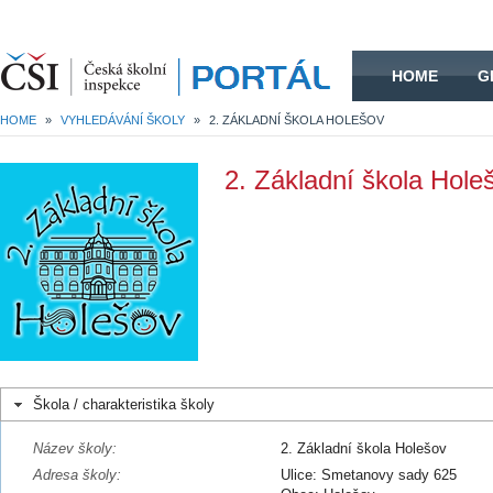
HOME
HOME
G
HOME
»
VYHLEDÁVÁNÍ ŠKOLY
»
2. ZÁKLADNÍ ŠKOLA HOLEŠOV
2. Základní škola Hole
Škola / charakteristika školy
Název školy:
2. Základní škola Holešov
Adresa školy:
Ulice: Smetanovy sady 625