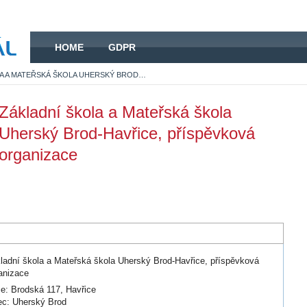
HOME
HOME
GDPR
ZÁKLADNÍ ŠKOLA A MATEŘSKÁ ŠKOLA UHERSKÝ BROD-HAVŘICE, PŘÍSPĚVKOVÁ ORGANIZACE
Základní škola a Mateřská škola
Uherský Brod-Havřice, příspěvková
organizace
ladní škola a Mateřská škola Uherský Brod-Havřice, příspěvková
anizace
ce: Brodská 117, Havřice
c: Uherský Brod