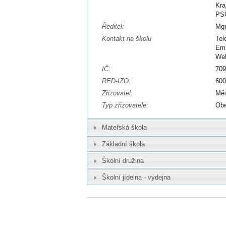
Kra
PSČ
Ředitel:
Mgr
Kontakt na školu
Tel
Ema
We
IČ:
70
RED-IZO:
60
Zřizovatel:
Měs
Typ zřizovatele:
Ob
Mateřská škola
Základní škola
Školní družina
Školní jídelna - výdejna