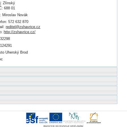
j: Zlínský
: 688 01
. Miroslav Novák
efon: 572 632 870
il:
reditel@zshavrice.cz
b:
http://zshavrice.cz/
932298
0124291
to Uherský Brod
ec