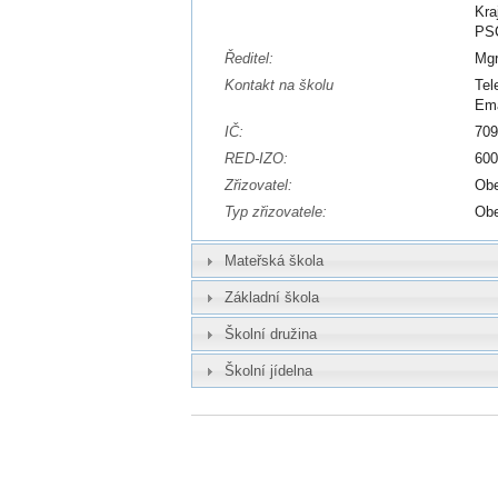
Kra
PSČ
Ředitel:
Mgr
Kontakt na školu
Tel
Ema
IČ:
70
RED-IZO:
60
Zřizovatel:
Obe
Typ zřizovatele:
Ob
Mateřská škola
Základní škola
Školní družina
Školní jídelna