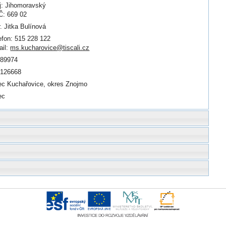
j: Jihomoravský
: 669 02
. Jitka Bulínová
efon: 515 228 122
il:
ms.kucharovice@tiscali.cz
989974
0126668
c Kuchařovice, okres Znojmo
ec