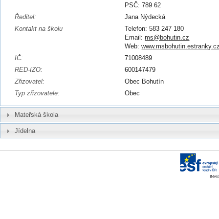
PSČ: 789 62
Ředitel:
Jana Nýdecká
Kontakt na školu
Telefon: 583 247 180
Email:
ms@bohutin.cz
Web:
www.msbohutin.estranky.c
IČ:
71008489
RED-IZO:
600147479
Zřizovatel:
Obec Bohutín
Typ zřizovatele:
Obec
Mateřská škola
Jídelna