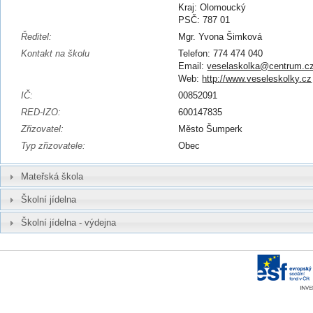
Kraj: Olomoucký
PSČ: 787 01
Ředitel:
Mgr. Yvona Šimková
Kontakt na školu
Telefon: 774 474 040
Email:
veselaskolka@centrum.c
Web:
http://www.veseleskolky.cz
IČ:
00852091
RED-IZO:
600147835
Zřizovatel:
Město Šumperk
Typ zřizovatele:
Obec
Mateřská škola
Školní jídelna
Školní jídelna - výdejna